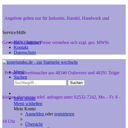
Angebote gelten nur für Industrie, Handel, Handwerk und
Service/Hilfe
Hilfe / Support
Gewerbe. Sämtliche Preise verstehen sich zzgl. ges. MWSt.
Kontakt
Datenschutz
Menü
Private Endverbraucher aus 48346 Ostbevern und 48291 Telgte
Suchen
Suchen
können aber gerne telef. anfragen unter 02532-7242, Mo. - Fr. 8 -
Mein Konto
Menü schließen
Mein Konto
Anmelden
oder
registrieren
18 Uhr
Übersicht