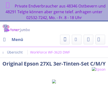
Private Endverbraucher aus 48346 Ostbevern und
48291 Telgte können aber gerne telef. anfragen unter
02532-7242, Mo. - Fr. 8 - 18 Uhr
Menü
Übersicht
WorkForce WF-3620 DWF
Original Epson 27XL 3er-Tinten-Set C/M/Y