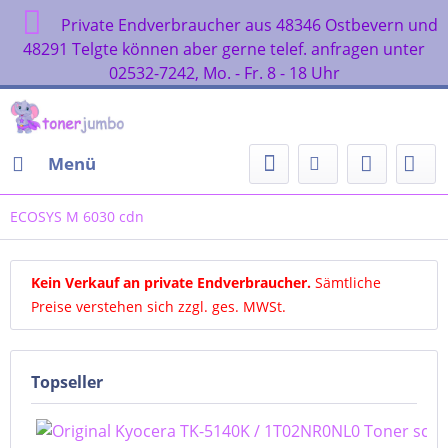
Private Endverbraucher aus 48346 Ostbevern und
48291 Telgte können aber gerne telef. anfragen unter
02532-7242, Mo. - Fr. 8 - 18 Uhr
Menü
ECOSYS M 6030 cdn
Kein Verkauf an private Endverbraucher
.
Sämtliche
Preise verstehen sich zzgl. ges. MWSt.
Topseller