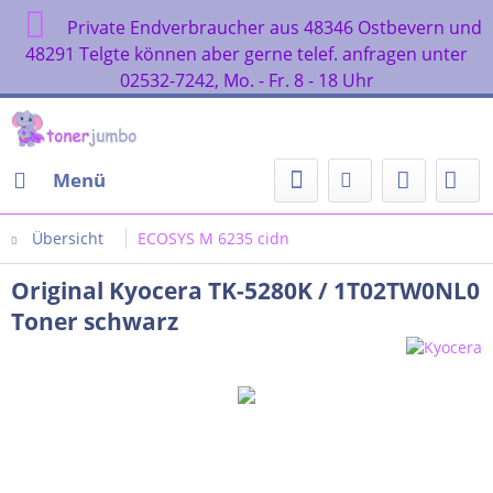
Private Endverbraucher aus 48346 Ostbevern und
48291 Telgte können aber gerne telef. anfragen unter
02532-7242, Mo. - Fr. 8 - 18 Uhr
Menü
Übersicht
ECOSYS M 6235 cidn
Original Kyocera TK-5280K / 1T02TW0NL0
Toner schwarz