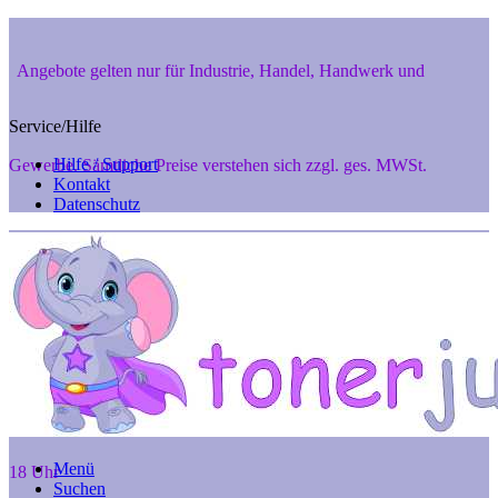
Angebote gelten nur für Industrie, Handel, Handwerk und
Service/Hilfe
Hilfe / Support
Gewerbe. Sämtliche Preise verstehen sich zzgl. ges. MWSt.
Kontakt
Datenschutz
Private Endverbraucher aus 48346 Ostbevern und 48291 Telgte
können aber gerne telef. anfragen unter 02532-7242, Mo. - Fr. 8 -
Menü
18 Uhr
Suchen