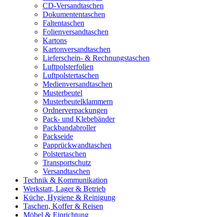
CD-Versandtaschen
Dokumententaschen
Faltentaschen
Folienversandtaschen
Kartons
Kartonversandtaschen
Lieferschein- & Rechnungstaschen
Luftpolsterfolien
Luftpolstertaschen
Medienversandtaschen
Musterbeutel
Musterbeutelklammern
Ordnerverpackungen
Pack- und Klebebänder
Packbandabroller
Packseide
Papprückwandtaschen
Polstertaschen
Transportschutz
Versandtaschen
Technik & Kommunikation
Werkstatt, Lager & Betrieb
Küche, Hygiene & Reinigung
Taschen, Koffer & Reisen
Möbel & Einrichtung