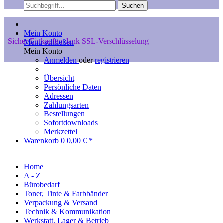
Suchen
Mein Konto
Sicher Einkaufen dank SSL-Verschlüsselung
Menü schließen
Mein Konto
Anmelden
oder
registrieren
Übersicht
Persönliche Daten
Adressen
Zahlungsarten
Bestellungen
Sofortdownloads
Merkzettel
Warenkorb
0
0,00 € *
Home
A - Z
Bürobedarf
Toner, Tinte & Farbbänder
Verpackung & Versand
Technik & Kommunikation
Werkstatt, Lager & Betrieb