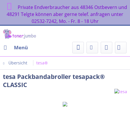
Private Endverbraucher aus 48346 Ostbevern und
48291 Telgte können aber gerne telef. anfragen unter
02532-7242, Mo. - Fr. 8 - 18 Uhr
Menü
Übersicht
tesa®
tesa Packbandabroller tesapack®
CLASSIC