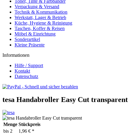
Toner, Tinte & Farbbänder
Verpackung & Versand
Technik & Kommunikation
Werkstatt, Lager & Betrieb
Küche, Hygiene & Reinigung
Taschen, Koffer & Reisen
Möbel & Einrichtung
Sonderartikel
Kleine Präsente
Informationen
Hilfe / Support
Kontakt
Datenschutz
tesa Handabroller Easy Cut transparent
Menge
Stückpreis
bis
2
1,96 € *