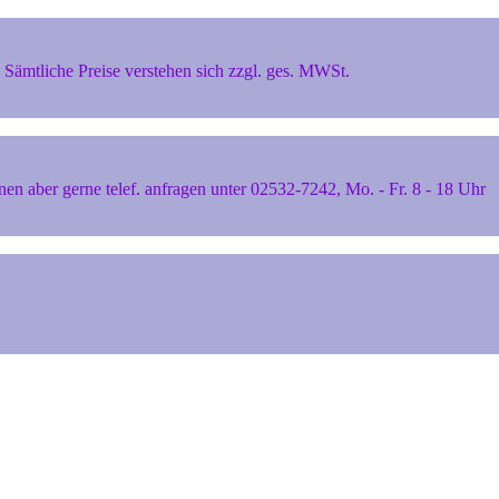
Sämtliche Preise verstehen sich zzgl. ges. MWSt.
 aber gerne telef. anfragen unter 02532-7242, Mo. - Fr. 8 - 18 Uhr