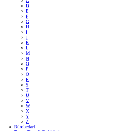
C
D
E
F
G
H
I
J
K
L
M
N
O
P
Q
R
S
T
U
V
W
X
Y
Z
Bürobedarf