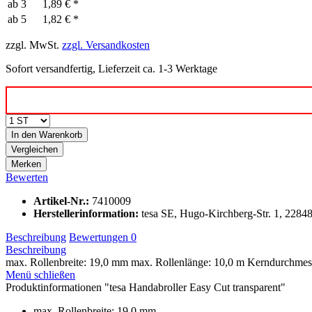
ab
3
1,89 € *
ab
5
1,82 € *
zzgl. MwSt.
zzgl. Versandkosten
Sofort versandfertig, Lieferzeit ca. 1-3 Werktage
In den
Warenkorb
Vergleichen
Merken
Bewerten
Artikel-Nr.:
7410009
Herstellerinformation
:
tesa SE, Hugo-Kirchberg-Str. 1, 22
Beschreibung
Bewertungen
0
Beschreibung
max. Rollenbreite: 19,0 mm max. Rollenlänge: 10,0 m Kerndurchmess
Menü schließen
Produktinformationen "tesa Handabroller Easy Cut transparent"
max. Rollenbreite: 19,0 mm