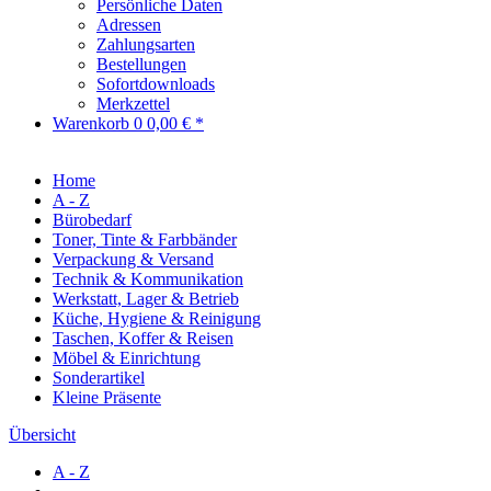
Persönliche Daten
Adressen
Zahlungsarten
Bestellungen
Sofortdownloads
Merkzettel
Warenkorb
0
0,00 € *
Home
A - Z
Bürobedarf
Toner, Tinte & Farbbänder
Verpackung & Versand
Technik & Kommunikation
Werkstatt, Lager & Betrieb
Küche, Hygiene & Reinigung
Taschen, Koffer & Reisen
Möbel & Einrichtung
Sonderartikel
Kleine Präsente
Übersicht
A - Z