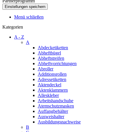
Partnerprogramm
Menü schließen
Kategorien
A - Z
A
Abdecketiketten
Abheftbügel
Abheftstreifen
Abheftvorrichtungen
Abroller
Additionsrollen
Adressetiketten
Aktendeckel
Aktenklammern
Alleskleber
Arbeitshandschuhe
Atemschutzmasken
Auffangbehälter
Ausweishalter
Ausbildungsnachweise
B