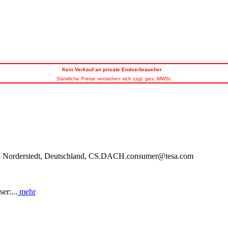
Kein
Verkauf an private Endverbraucher
.
Sämtliche Preise verstehen sich zzgl. ges. MWSt.
848 Norderstedt, Deutschland, CS.DACH.consumer@tesa.com
er:...
mehr