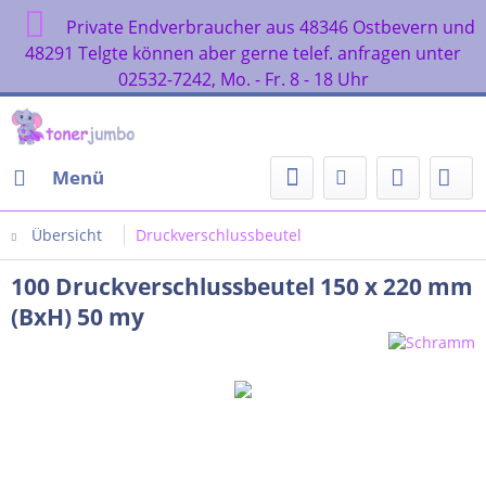
Private Endverbraucher aus 48346 Ostbevern und
48291 Telgte können aber gerne telef. anfragen unter
02532-7242, Mo. - Fr. 8 - 18 Uhr
Menü
Übersicht
Druckverschlussbeutel
100 Druckverschlussbeutel 150 x 220 mm
(BxH) 50 my