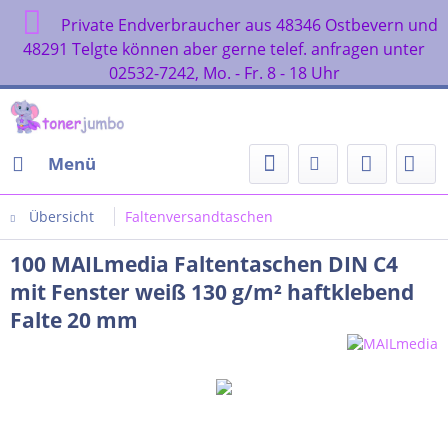
Private Endverbraucher aus 48346 Ostbevern und
48291 Telgte können aber gerne telef. anfragen unter
02532-7242, Mo. - Fr. 8 - 18 Uhr
Menü
Übersicht
Faltenversandtaschen
100 MAILmedia Faltentaschen DIN C4
mit Fenster weiß 130 g/m² haftklebend
Falte 20 mm