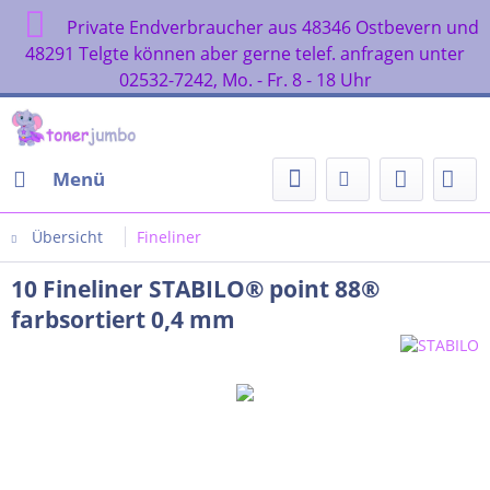
Private Endverbraucher aus 48346 Ostbevern und
48291 Telgte können aber gerne telef. anfragen unter
02532-7242, Mo. - Fr. 8 - 18 Uhr
Menü
Übersicht
Fineliner
10 Fineliner STABILO® point 88®
farbsortiert 0,4 mm