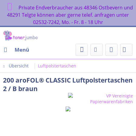
Private Endverbraucher aus 48346 Ostbevern und
48291 Telgte können aber gerne telef. anfragen unter
02532-7242, Mo. - Fr. 8 - 18 Uhr
Menü
Übersicht
Luftpolstertaschen
200 aroFOL® CLASSIC Luftpolstertaschen
2 / B braun