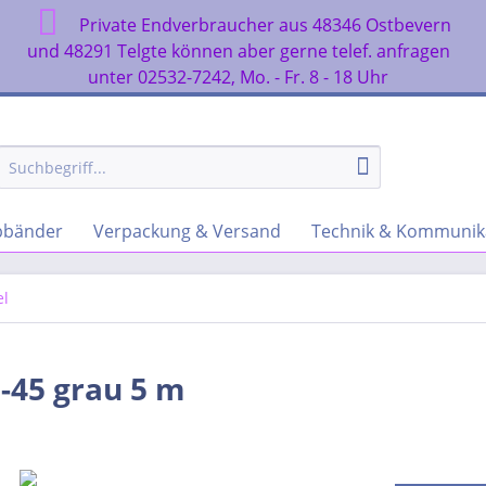
Private Endverbraucher aus 48346 Ostbevern
n
und 48291 Telgte können aber gerne telef. anfragen
unter 02532-7242, Mo. - Fr. 8 - 18 Uhr
rbbänder
Verpackung & Versand
Technik & Kommunik
el
-45 grau 5 m