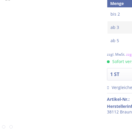
Menge
bis
2
ab
3
ab
5
zzgl. MwSt.
zzg
Sofort ver
Vergleich
Artikel-Nr.:
Herstelleri
38112 Braun