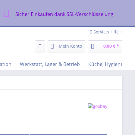
Sicher Einkaufen dank SSL-Verschlüsselung
Service/Hilfe
Mein Konto
0,00 € *
ation
Werkstatt, Lager & Betrieb
Küche, Hygiene & Re