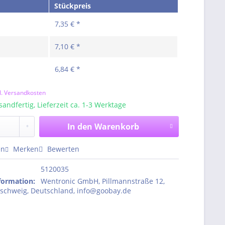
Stückpreis
7,35 € *
7,10 € *
6,84 € *
l. Versandkosten
sandfertig, Lieferzeit ca. 1-3 Werktage
In den
Warenkorb
en
Merken
Bewerten
5120035
nformation
:
Wentronic GmbH, Pillmannstraße 12,
schweig, Deutschland, info@goobay.de