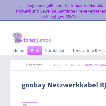
Angebote gelten nur für Industrie, Handel,
Handwerk und Gewerbe. Sämtliche Preise verstehe
sich zzgl. ges. MWSt.
Home
A - Z
Bürobedarf
Toner, Tinte & Fa
Übersicht
A - Z
N
Netzwerkkab
goobay Netzwerkkabel RJ