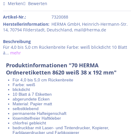
Merken
Bewerten
Artikel-Nr.:
7320088
Herstellerinformation
:
HERMA GmbH, Heinrich-Hermann-Str.
14, 70794 Filderstadt, Deutschland, mail@herma.de
Beschreibung
Für 4,0 bis 5,0 cm Rückenbreite Farbe: weiß blickdicht 10 Blatt
á...
mehr
Produktinformationen "70 HERMA
Ordneretiketten 8620 weiß 38 x 192 mm"
Für 4,0 bis 5,0 cm Rückenbreite
Farbe: weiß
blickdicht
10 Blatt á 7 Etiketten
abgerundete Ecken
Material: Papier matt
selbstklebend
permanente Hafteigenschaft
lösemittelfreier Haftkleber
chlorfrei gebleicht
bedruckbar mit Laser- und Tintendrucker, Kopierer,
Farblaserdrucker und Farbkopierer