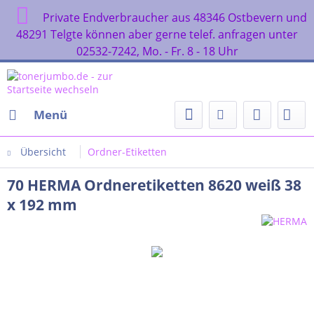
Private Endverbraucher aus 48346 Ostbevern und
48291 Telgte können aber gerne telef. anfragen unter
02532-7242, Mo. - Fr. 8 - 18 Uhr
Menü
Übersicht
Ordner-Etiketten
70 HERMA Ordneretiketten 8620 weiß 38
x 192 mm