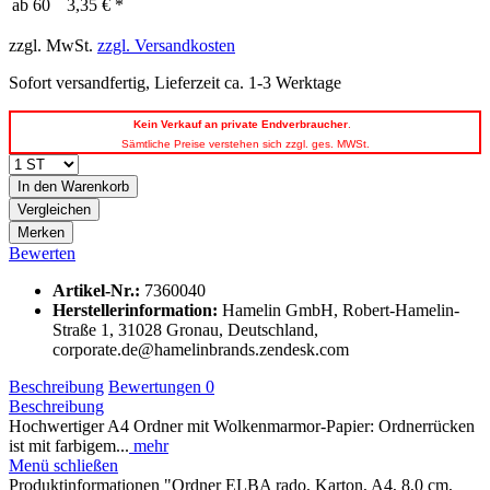
ab
60
3,35 € *
zzgl. MwSt.
zzgl. Versandkosten
Sofort versandfertig, Lieferzeit ca. 1-3 Werktage
Kein
Verkauf an private Endverbraucher
.
Sämtliche Preise verstehen sich zzgl. ges. MWSt.
In den
Warenkorb
Vergleichen
Merken
Bewerten
Artikel-Nr.:
7360040
Herstellerinformation
:
Hamelin GmbH, Robert-Hamelin-
Straße 1, 31028 Gronau, Deutschland,
corporate.de@hamelinbrands.zendesk.com
Beschreibung
Bewertungen
0
Beschreibung
Hochwertiger A4 Ordner mit Wolkenmarmor-Papier: Ordnerrücken
ist mit farbigem...
mehr
Menü schließen
Produktinformationen "Ordner ELBA rado, Karton, A4, 8,0 cm,