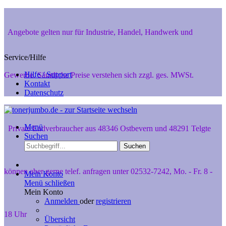
Angebote gelten nur für Industrie, Handel, Handwerk und
Service/Hilfe
Hilfe / Support
Gewerbe. Sämtliche Preise verstehen sich zzgl. ges. MWSt.
Kontakt
Datenschutz
Menü
Private Endverbraucher aus 48346 Ostbevern und 48291 Telgte
Suchen
Suchen
können aber gerne telef. anfragen unter 02532-7242, Mo. - Fr. 8 -
Mein Konto
Menü schließen
Mein Konto
Anmelden
oder
registrieren
18 Uhr
Übersicht