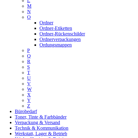
L
M
N
O
Ordner
Ordner-Etiketten
Ordner-Rückenschilder
Ordnerverpackungen
Ordungsmappen
P
Q
R
S
T
U
V
W
X
Y
Z
Bürobedarf
Toner, Tinte & Farbbänder
Verpackung & Versand
Technik & Kommunikation
Werkstatt, Lager & Betrieb