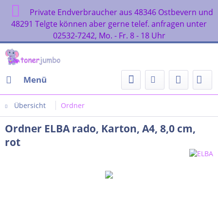
Private Endverbraucher aus 48346 Ostbevern und
48291 Telgte können aber gerne telef. anfragen unter
02532-7242, Mo. - Fr. 8 - 18 Uhr
Menü
Übersicht
Ordner
Ordner ELBA rado, Karton, A4, 8,0 cm,
rot