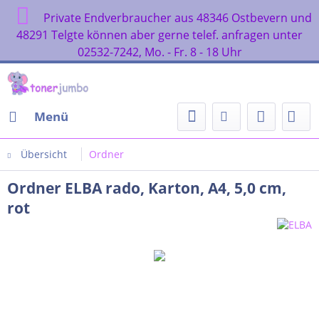
Private Endverbraucher aus 48346 Ostbevern und
48291 Telgte können aber gerne telef. anfragen unter
02532-7242, Mo. - Fr. 8 - 18 Uhr
Menü
Übersicht
Ordner
Ordner ELBA rado, Karton, A4, 5,0 cm,
rot