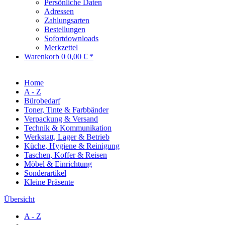
Persönliche Daten
Adressen
Zahlungsarten
Bestellungen
Sofortdownloads
Merkzettel
Warenkorb
0
0,00 € *
Home
A - Z
Bürobedarf
Toner, Tinte & Farbbänder
Verpackung & Versand
Technik & Kommunikation
Werkstatt, Lager & Betrieb
Küche, Hygiene & Reinigung
Taschen, Koffer & Reisen
Möbel & Einrichtung
Sonderartikel
Kleine Präsente
Übersicht
A - Z