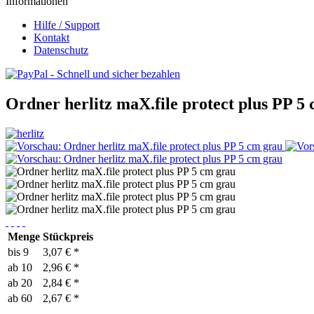
Informationen
Hilfe / Support
Kontakt
Datenschutz
Ordner herlitz maX.file protect plus PP 5
Menge
Stückpreis
bis
9
3,07 € *
ab
10
2,96 € *
ab
20
2,84 € *
ab
60
2,67 € *