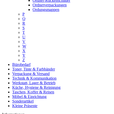
Ordner-Rückenschilder
Ordnerverpackungen
Ordungsmappen
P
Q
R
S
T
U
V
W
X
Y
Z
Bürobedarf
Toner, Tinte & Farbbänder
Verpackung & Versand
Technik & Kommunikation
Werkstatt, Lager & Betrieb
Küche, Hygiene & Reinigung
Taschen, Koffer & Reisen
Möbel & Einrichtung
Sonderartikel
Kleine Präsente