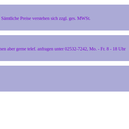
Sämtliche Preise verstehen sich zzgl. ges. MWSt.
 aber gerne telef. anfragen unter 02532-7242, Mo. - Fr. 8 - 18 Uhr