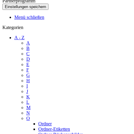
Partnerprogramm
Menü schließen
Kategorien
A - Z
A
B
C
D
E
F
G
H
I
J
K
L
M
N
O
Ordner
Ordner-Etiketten