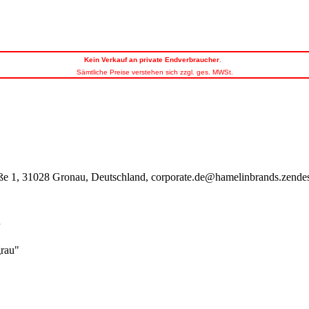
Kein
Verkauf an private Endverbraucher
.
Sämtliche Preise verstehen sich zzgl. ges. MWSt.
e 1, 31028 Gronau, Deutschland, corporate.de@hamelinbrands.zende
grau"