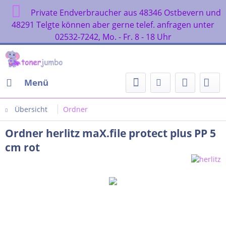
Private Endverbraucher aus 48346 Ostbevern und
48291 Telgte können aber gerne telef. anfragen unter
02532-7242, Mo. - Fr. 8 - 18 Uhr
Menü
Übersicht
Ordner
Ordner herlitz maX.file protect plus PP 5
cm rot