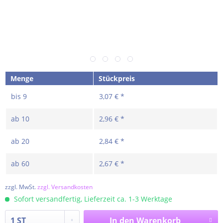
Menge
Stückpreis
bis
9
3,07 € *
ab
10
2,96 € *
ab
20
2,84 € *
ab
60
2,67 € *
zzgl. MwSt.
zzgl. Versandkosten
Sofort versandfertig, Lieferzeit ca. 1-3 Werktage
In den
Warenkorb