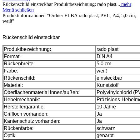
Rückenschild einsteckbar Produktbezeichnung: rado plast...
mehr
Menü schließen
Produktinformationen "Ordner ELBA rado plast, PVC, A4, 5,0 cm,
weiß"
Rückenschild einsteckbar
Produktbezeichnung:
rado plast
Format:
DIN A4
Rückenbreite:
5,0 cm
Farbe:
weiß
Rückenschild:
einsteckbar
Material:
Kunststoff
Oberflächenmaterial innen/außen:
Polyvinylchlorid (P
Hebelmechanik:
Präzisions-Hebelm
Herstellergarantie:
10 Jahre
Griffloch vorhanden:
Ja
Kantenschutz vorhanden:
Ja
Rückenfarbe:
schwarz
Optik:
genarbt