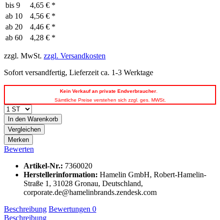
bis
9
4,65 € *
ab
10
4,56 € *
ab
20
4,46 € *
ab
60
4,28 € *
zzgl. MwSt.
zzgl. Versandkosten
Sofort versandfertig, Lieferzeit ca. 1-3 Werktage
Kein
Verkauf an private Endverbraucher
.
Sämtliche Preise verstehen sich zzgl. ges. MWSt.
In den
Warenkorb
Vergleichen
Merken
Bewerten
Artikel-Nr.:
7360020
Herstellerinformation
:
Hamelin GmbH, Robert-Hamelin-
Straße 1, 31028 Gronau, Deutschland,
corporate.de@hamelinbrands.zendesk.com
Beschreibung
Bewertungen
0
Beschreibung