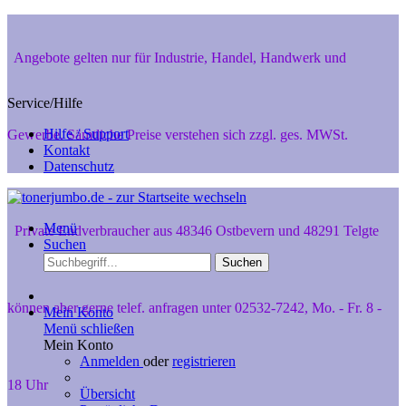
Angebote gelten nur für Industrie, Handel, Handwerk und
Service/Hilfe
Hilfe / Support
Gewerbe. Sämtliche Preise verstehen sich zzgl. ges. MWSt.
Kontakt
Datenschutz
Menü
Private Endverbraucher aus 48346 Ostbevern und 48291 Telgte
Suchen
Suchen
können aber gerne telef. anfragen unter 02532-7242, Mo. - Fr. 8 -
Mein Konto
Menü schließen
Mein Konto
Anmelden
oder
registrieren
18 Uhr
Übersicht