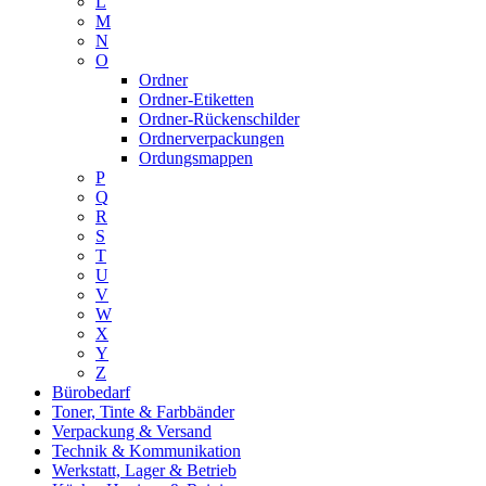
L
M
N
O
Ordner
Ordner-Etiketten
Ordner-Rückenschilder
Ordnerverpackungen
Ordungsmappen
P
Q
R
S
T
U
V
W
X
Y
Z
Bürobedarf
Toner, Tinte & Farbbänder
Verpackung & Versand
Technik & Kommunikation
Werkstatt, Lager & Betrieb