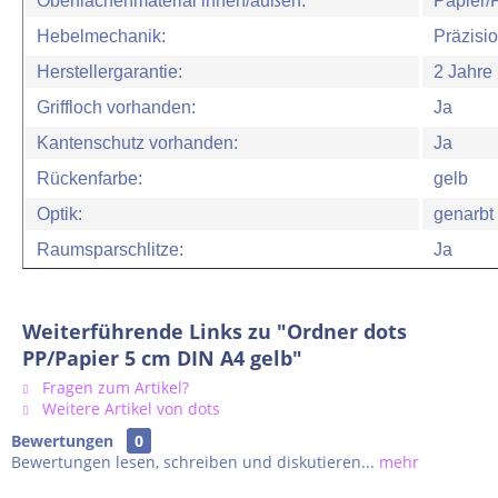
Oberflächenmaterial innen/außen:
Papier/
Hebelmechanik:
Präzisi
Herstellergarantie:
2 Jahre
Griffloch vorhanden:
Ja
Kantenschutz vorhanden:
Ja
Rückenfarbe:
gelb
Optik:
genarbt
Raumsparschlitze:
Ja
Weiterführende Links zu "Ordner dots
PP/Papier 5 cm DIN A4 gelb"
Fragen zum Artikel?
Weitere Artikel von dots
Bewertungen
0
Bewertungen lesen, schreiben und diskutieren...
mehr