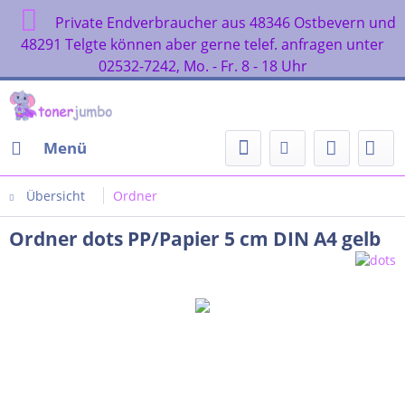
Private Endverbraucher aus 48346 Ostbevern un
48291 Telgte können aber gerne telef. anfragen unter
02532-7242, Mo. - Fr. 8 - 18 Uhr
Menü
Übersicht
Ordner
Ordner dots PP/Papier 5 cm DIN A4 gelb