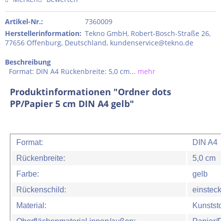
Artikel-Nr.:
7360009
Herstellerinformation
:
Tekno GmbH, Robert-Bosch-Straße 26,
77656 Offenburg, Deutschland, kundenservice@tekno.de
Beschreibung
Format: DIN A4 Rückenbreite: 5,0 cm...
mehr
Produktinformationen "Ordner dots
PP/Papier 5 cm DIN A4 gelb"
Format:
DIN A4
Rückenbreite:
5,0 cm
Farbe:
gelb
Rückenschild:
einstec
Material:
Kunststo