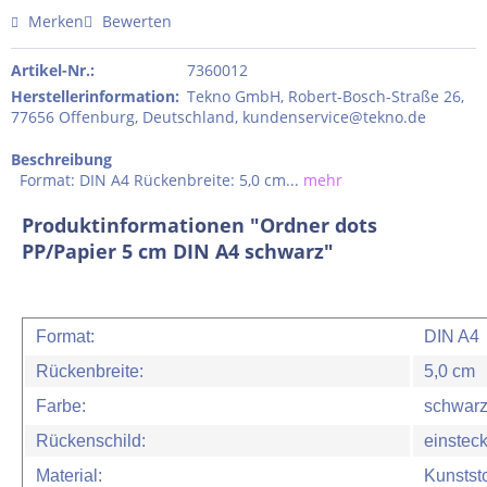
Merken
Bewerten
Artikel-Nr.:
7360012
Herstellerinformation
:
Tekno GmbH, Robert-Bosch-Straße 26,
77656 Offenburg, Deutschland, kundenservice@tekno.de
Beschreibung
Format: DIN A4 Rückenbreite: 5,0 cm...
mehr
Produktinformationen "Ordner dots
PP/Papier 5 cm DIN A4 schwarz"
Format:
DIN A4
Rückenbreite:
5,0 cm
Farbe:
schwar
Rückenschild:
einstec
Material:
Kunststo