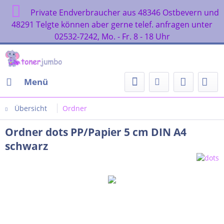
Private Endverbraucher aus 48346 Ostbevern und
48291 Telgte können aber gerne telef. anfragen unter
02532-7242, Mo. - Fr. 8 - 18 Uhr
Menü
Übersicht
Ordner
Ordner dots PP/Papier 5 cm DIN A4
schwarz