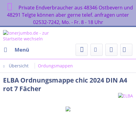
Private Endverbraucher aus 48346 Ostbevern und
48291 Telgte können aber gerne telef. anfragen unter
02532-7242, Mo. - Fr. 8 - 18 Uhr
Menü
Übersicht
Ordungsmappen
ELBA Ordnungsmappe chic 2024 DIN A4
rot 7 Fächer