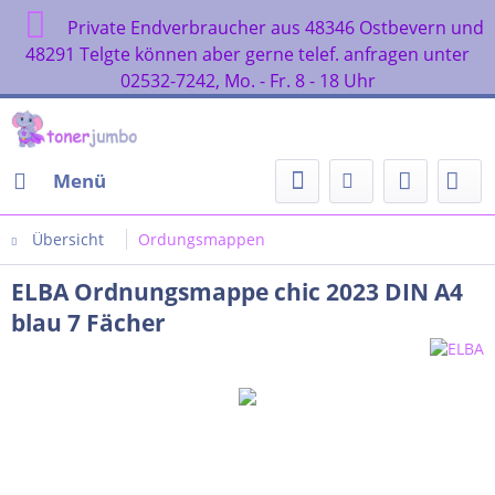
Private Endverbraucher aus 48346 Ostbevern und
48291 Telgte können aber gerne telef. anfragen unter
02532-7242, Mo. - Fr. 8 - 18 Uhr
Menü
Übersicht
Ordungsmappen
ELBA Ordnungsmappe chic 2023 DIN A4
blau 7 Fächer