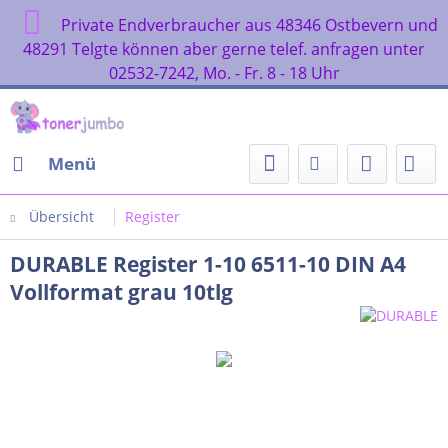
Private Endverbraucher aus 48346 Ostbevern und
48291 Telgte können aber gerne telef. anfragen unter
02532-7242, Mo. - Fr. 8 - 18 Uhr
Menü
Übersicht
Register
DURABLE Register 1-10 6511-10 DIN A4
Vollformat grau 10tlg