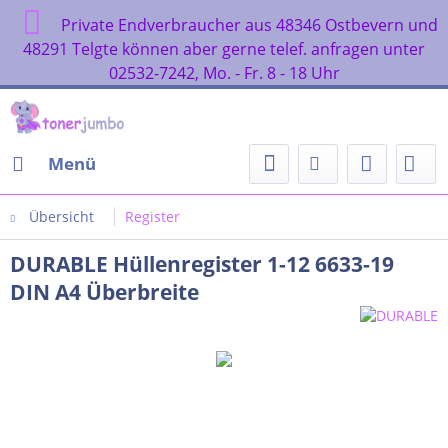
Private Endverbraucher aus 48346 Ostbevern und
48291 Telgte können aber gerne telef. anfragen unter
02532-7242, Mo. - Fr. 8 - 18 Uhr
Menü
Übersicht
Register
DURABLE Hüllenregister 1-12 6633-19
DIN A4 Überbreite