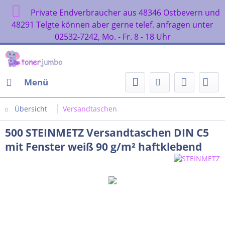
Private Endverbraucher aus 48346 Ostbevern und
48291 Telgte können aber gerne telef. anfragen unter
02532-7242, Mo. - Fr. 8 - 18 Uhr
Menü
Übersicht
Versandtaschen
500 STEINMETZ Versandtaschen DIN C5
mit Fenster weiß 90 g/m² haftklebend