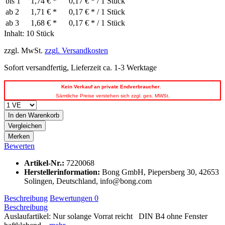
bis
1
1,74 € *
0,17 € * / 1 Stück
ab
2
1,71 € *
0,17 € * / 1 Stück
ab
3
1,68 € *
0,17 € * / 1 Stück
Inhalt:
10 Stück
zzgl. MwSt.
zzgl. Versandkosten
Sofort versandfertig, Lieferzeit ca. 1-3 Werktage
Kein
Verkauf an private Endverbraucher
.
Sämtliche Preise verstehen sich zzgl. ges. MWSt.
In den
Warenkorb
Vergleichen
Merken
Bewerten
Artikel-Nr.:
7220068
Herstellerinformation
:
Bong GmbH, Piepersberg 30, 42653
Solingen, Deutschland, info@bong.com
Beschreibung
Bewertungen
0
Beschreibung
Auslaufartikel: Nur solange Vorrat reicht DIN B4 ohne Fenster