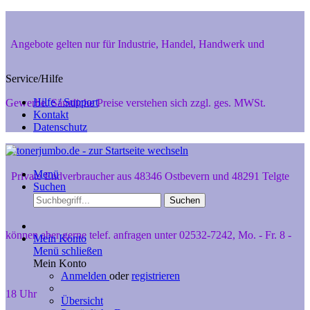
Angebote gelten nur für Industrie, Handel, Handwerk und
Service/Hilfe
Hilfe / Support
Gewerbe. Sämtliche Preise verstehen sich zzgl. ges. MWSt.
Kontakt
Datenschutz
Menü
Private Endverbraucher aus 48346 Ostbevern und 48291 Telgte
Suchen
Suchen
können aber gerne telef. anfragen unter 02532-7242, Mo. - Fr. 8 -
Mein Konto
Menü schließen
Mein Konto
Anmelden
oder
registrieren
18 Uhr
Übersicht