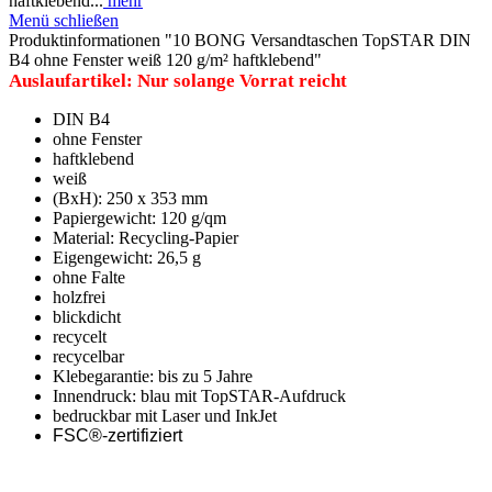
haftklebend...
mehr
Menü schließen
Produktinformationen "10 BONG Versandtaschen TopSTAR DIN
B4 ohne Fenster weiß 120 g/m² haftklebend"
Auslaufartikel: Nur solange Vorrat reicht
DIN B4
ohne Fenster
haftklebend
weiß
(BxH): 250 x 353 mm
Papiergewicht: 120 g/qm
Material: Recycling-Papier
Eigengewicht: 26,5 g
ohne Falte
holzfrei
blickdicht
recycelt
recycelbar
Klebegarantie: bis zu 5 Jahre
Innendruck: blau mit TopSTAR-Aufdruck
bedruckbar mit Laser und InkJet
FSC®-zertifiziert