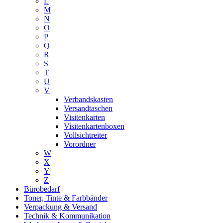
L
M
N
O
P
Q
R
S
T
U
V
Verbandskasten
Versandtaschen
Visitenkarten
Visitenkartenboxen
Vollsichtreiter
Vorordner
W
X
Y
Z
Bürobedarf
Toner, Tinte & Farbbänder
Verpackung & Versand
Technik & Kommunikation