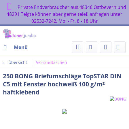
Private Endverbraucher aus 48346 Ostbevern und
48291 Telgte können aber gerne telef. anfragen unter
02532-7242, Mo. - Fr. 8 - 18 Uhr
Menü
Übersicht
Versandtaschen
250 BONG Briefumschläge TopSTAR DIN
C5 mit Fenster hochweiß 100 g/m²
haftklebend