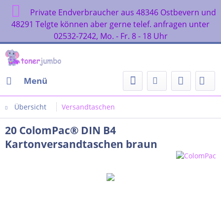
Private Endverbraucher aus 48346 Ostbevern und
48291 Telgte können aber gerne telef. anfragen unter
02532-7242, Mo. - Fr. 8 - 18 Uhr
Menü
Übersicht
Versandtaschen
20 ColomPac® DIN B4
Kartonversandtaschen braun