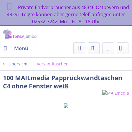
Private Endverbraucher aus 48346 Ostbevern und
48291 Telgte können aber gerne telef. anfragen unter
02532-7242, Mo. - Fr. 8 - 18 Uhr
Menü
Übersicht
Versandtaschen
100 MAILmedia Papprückwandtaschen
C4 ohne Fenster weiß