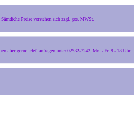
Sämtliche Preise verstehen sich zzgl. ges. MWSt.
 aber gerne telef. anfragen unter 02532-7242, Mo. - Fr. 8 - 18 Uhr