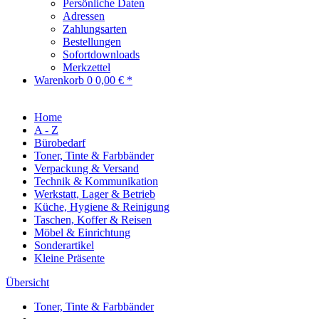
Persönliche Daten
Adressen
Zahlungsarten
Bestellungen
Sofortdownloads
Merkzettel
Warenkorb
0
0,00 € *
Home
A - Z
Bürobedarf
Toner, Tinte & Farbbänder
Verpackung & Versand
Technik & Kommunikation
Werkstatt, Lager & Betrieb
Küche, Hygiene & Reinigung
Taschen, Koffer & Reisen
Möbel & Einrichtung
Sonderartikel
Kleine Präsente
Übersicht
Toner, Tinte & Farbbänder