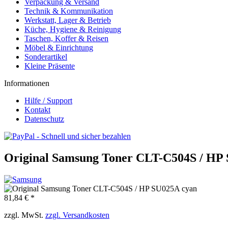
Verpackung & Versand
Technik & Kommunikation
Werkstatt, Lager & Betrieb
Küche, Hygiene & Reinigung
Taschen, Koffer & Reisen
Möbel & Einrichtung
Sonderartikel
Kleine Präsente
Informationen
Hilfe / Support
Kontakt
Datenschutz
Original Samsung Toner CLT-C504S / HP
81,84 € *
zzgl. MwSt.
zzgl. Versandkosten