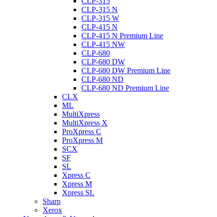
CLP-315
CLP-315 N
CLP-315 W
CLP-415 N
CLP-415 N Premium Line
CLP-415 NW
CLP-680
CLP-680 DW
CLP-680 DW Premium Line
CLP-680 ND
CLP-680 ND Premium Line
CLX
ML
MultiXpress
MultiXpress X
ProXpress C
ProXpress M
SCX
SF
SL
Xpress C
Xpress M
Xpress SL
Sharp
Xerox