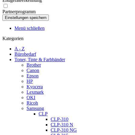
Endgeräteerkennung
Partnerprogramm
Menü schließen
Kategorien
A - Z
Bürobedarf
Toner, Tinte & Farbbänder
Brother
Canon
Epson
HP
Kyocera
Lexmark
OKI
Ricoh
Samsung
CLP
CLP-310
CLP-310 N
CLP-310 NG