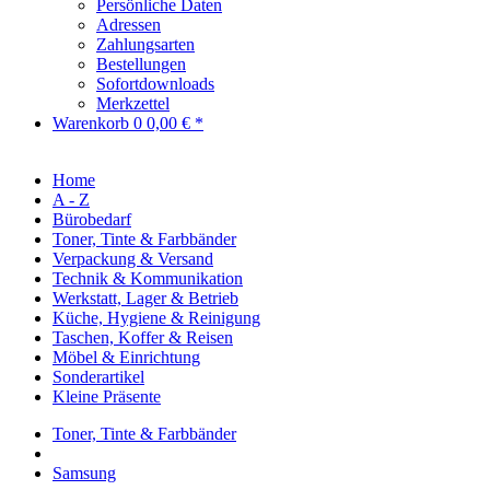
Persönliche Daten
Adressen
Zahlungsarten
Bestellungen
Sofortdownloads
Merkzettel
Warenkorb
0
0,00 € *
Home
A - Z
Bürobedarf
Toner, Tinte & Farbbänder
Verpackung & Versand
Technik & Kommunikation
Werkstatt, Lager & Betrieb
Küche, Hygiene & Reinigung
Taschen, Koffer & Reisen
Möbel & Einrichtung
Sonderartikel
Kleine Präsente
Toner, Tinte & Farbbänder
Samsung