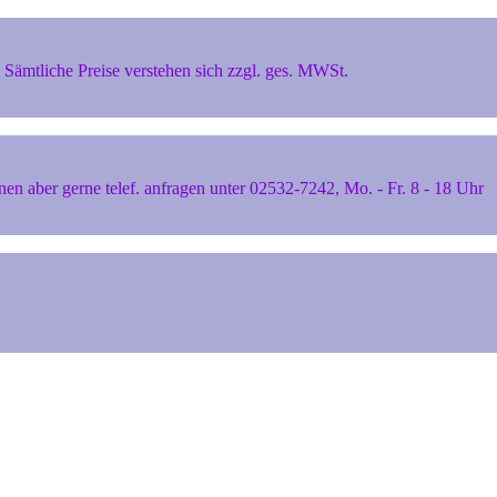
Sämtliche Preise verstehen sich zzgl. ges. MWSt.
 aber gerne telef. anfragen unter 02532-7242, Mo. - Fr. 8 - 18 Uhr