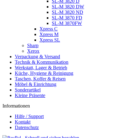
SL-M 3820 D
SL-M 3820 DW
SL-M 3820 ND
SL-M 3870 FD
SL-M 3870FW
Xpress C
Xpress M
Xpress SL
Sharp
Xerox
Verpackung & Versand
Technik & Kommunikation
Werkstatt, Lager & Betrieb
Küche, Hygiene & Reinigung
Taschen, Koffer & Reisen
Möbel & Einrichtung
Sonderartikel
Kleine Präsente
Informationen
Hilfe / Support
Kontakt
Datenschutz