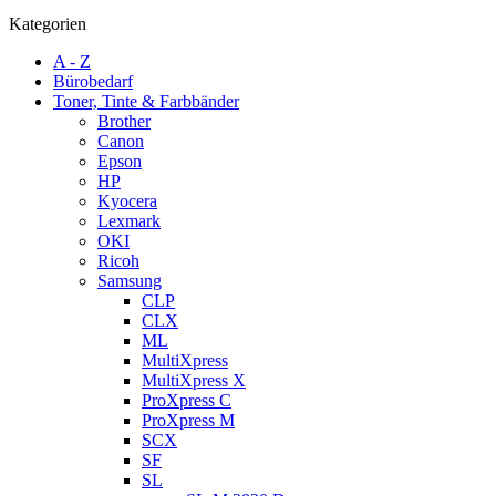
Kategorien
A - Z
Bürobedarf
Toner, Tinte & Farbbänder
Brother
Canon
Epson
HP
Kyocera
Lexmark
OKI
Ricoh
Samsung
CLP
CLX
ML
MultiXpress
MultiXpress X
ProXpress C
ProXpress M
SCX
SF
SL