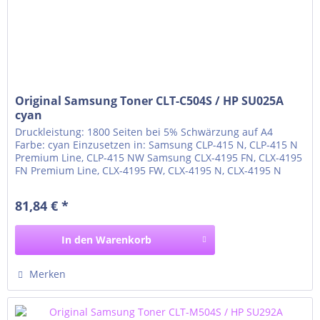
Original Samsung Toner CLT-C504S / HP SU025A
cyan
Druckleistung: 1800 Seiten bei 5% Schwärzung auf A4
Farbe: cyan Einzusetzen in: Samsung CLP-415 N, CLP-415 N
Premium Line, CLP-415 NW Samsung CLX-4195 FN, CLX-4195
FN Premium Line, CLX-4195 FW, CLX-4195 N, CLX-4195 N
Premium Line Samsung Xpress C1810 W, Xpress C1810 W
Premium Line Samsung Xpress C1860, Xpress C1860 fw,
81,84 € *
Xpress C1860 fw Premium Line
In den
Warenkorb
Merken