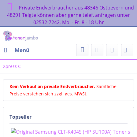
Private Endverbraucher aus 48346 Ostbever
48291 Telgte können aber gerne telef. anfragen u
02532-7242, Mo. - Fr. 8 - 18 Uhr
Menü
Xpress C
Kein Verkauf an private Endverbraucher
.
Sämtliche
Preise verstehen sich zzgl. ges. MWSt.
Topseller