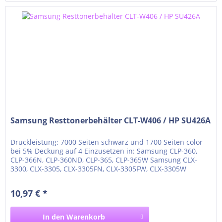
Samsung Resttonerbehälter CLT-W406 / HP SU426A
Druckleistung: 7000 Seiten schwarz und 1700 Seiten color
bei 5% Deckung auf 4 Einzusetzen in: Samsung CLP-360,
CLP-366N, CLP-360ND, CLP-365, CLP-365W Samsung CLX-
3300, CLX-3305, CLX-3305FN, CLX-3305FW, CLX-3305W
Samsung Xpress C410W Samsung Xpress C430, C430W
Samsung Xpress C460FW, C460W Samsung Xpress C480FN,
10,97 € *
C480FW, C480W
In den
Warenkorb