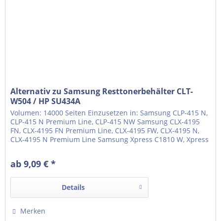
Alternativ zu Samsung Resttonerbehälter CLT-
W504 / HP SU434A
Volumen: 14000 Seiten Einzusetzen in: Samsung CLP-415 N,
CLP-415 N Premium Line, CLP-415 NW Samsung CLX-4195
FN, CLX-4195 FN Premium Line, CLX-4195 FW, CLX-4195 N,
CLX-4195 N Premium Line Samsung Xpress C1810 W, Xpress
C1810 W Premium Line Samsung Xpress C1860, Xpress
C1860 fw, Xpress C1860 fw Premium Line
ab 9,09 € *
Details
Merken