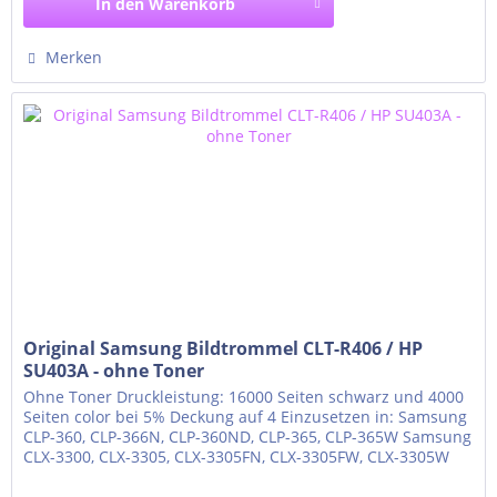
In den
Warenkorb
Merken
Original Samsung Bildtrommel CLT-R406 / HP
SU403A - ohne Toner
Ohne Toner Druckleistung: 16000 Seiten schwarz und 4000
Seiten color bei 5% Deckung auf 4 Einzusetzen in: Samsung
CLP-360, CLP-366N, CLP-360ND, CLP-365, CLP-365W Samsung
CLX-3300, CLX-3305, CLX-3305FN, CLX-3305FW, CLX-3305W
Samsung Xpress C410W Samsung Xpress C430, C430W
Samsung Xpress C460FW, C460W Samsung Xpress C480FN,