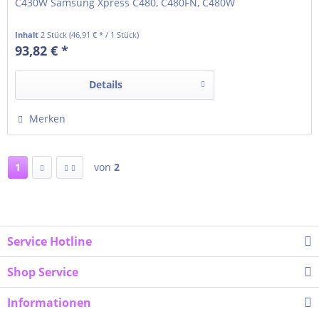
C430W Samsung Xpress C480, C480FN, C480W
Inhalt
2 Stück
(46,91 € * / 1 Stück)
93,82 € *
Details
Merken
1
von
2
Service Hotline
Shop Service
Informationen