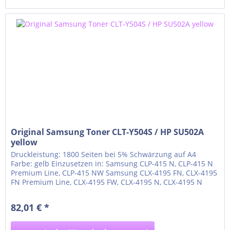
Original Samsung Toner CLT-Y504S / HP SU502A
yellow
Druckleistung: 1800 Seiten bei 5% Schwärzung auf A4
Farbe: gelb Einzusetzen in: Samsung CLP-415 N, CLP-415 N
Premium Line, CLP-415 NW Samsung CLX-4195 FN, CLX-4195
FN Premium Line, CLX-4195 FW, CLX-4195 N, CLX-4195 N
Premium Line Samsung Xpress C1810 W, Xpress C1810 W
Premium Line Samsung Xpress C1860, Xpress C1860 fw,
82,01 € *
Xpress C1860 fw Premium Line