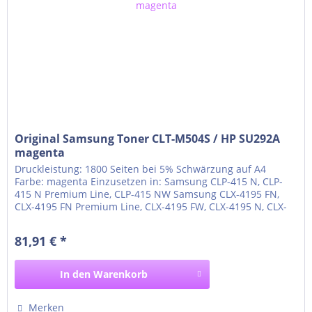
Original Samsung Toner CLT-M504S / HP SU292A
magenta
Druckleistung: 1800 Seiten bei 5% Schwärzung auf A4
Farbe: magenta Einzusetzen in: Samsung CLP-415 N, CLP-
415 N Premium Line, CLP-415 NW Samsung CLX-4195 FN,
CLX-4195 FN Premium Line, CLX-4195 FW, CLX-4195 N, CLX-
4195 N Premium Line Samsung Xpress C1810 W, Xpress
C1810 W Premium Line Samsung Xpress C1860, Xpress
81,91 € *
C1860 fw, Xpress C1860 fw Premium Line
In den
Warenkorb
Merken