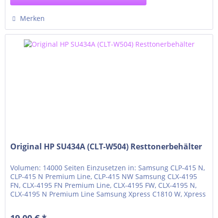
Merken
Original HP SU434A (CLT-W504) Resttonerbehälter
Volumen: 14000 Seiten Einzusetzen in: Samsung CLP-415 N,
CLP-415 N Premium Line, CLP-415 NW Samsung CLX-4195
FN, CLX-4195 FN Premium Line, CLX-4195 FW, CLX-4195 N,
CLX-4195 N Premium Line Samsung Xpress C1810 W, Xpress
C1810 W Premium Line Samsung Xpress C1860, Xpress
C1860 fw, Xpress C1860 fw Premium Line
19,00 € *