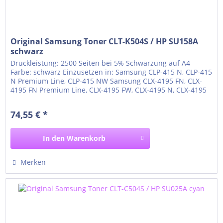
Original Samsung Toner CLT-K504S / HP SU158A
schwarz
Druckleistung: 2500 Seiten bei 5% Schwärzung auf A4
Farbe: schwarz Einzusetzen in: Samsung CLP-415 N, CLP-415
N Premium Line, CLP-415 NW Samsung CLX-4195 FN, CLX-
4195 FN Premium Line, CLX-4195 FW, CLX-4195 N, CLX-4195
N Premium Line Samsung Xpress C1810 W, Xpress C1810 W
Premium Line Samsung Xpress C1860, Xpress C1860 fw,
74,55 € *
Xpress C1860 fw Premium Line
In den
Warenkorb
Merken