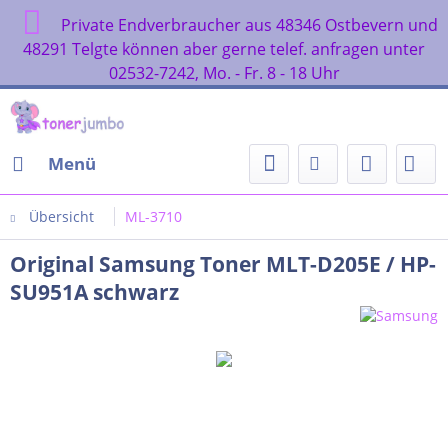
Private Endverbraucher aus 48346 Ostbevern und
48291 Telgte können aber gerne telef. anfragen unter
02532-7242, Mo. - Fr. 8 - 18 Uhr
Menü
Übersicht
ML-3710
Original Samsung Toner MLT-D205E / HP-
SU951A schwarz