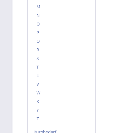
M
N
O
P
Q
R
S
T
U
V
W
X
Y
Z
Bürobedarf