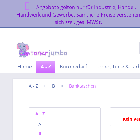
Angebote gelten nur für Industrie, Handel,
Handwerk und Gewerbe. Sämtliche Preise verstehe
sich zzgl. ges. MWSt.
Home
A - Z
Bürobedarf
Toner, Tinte & Fa
A - Z
B
Banktaschen
A - Z
Kein Ve
A
B