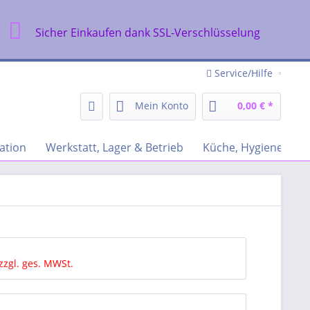
Sicher Einkaufen dank SSL-Verschlüsselung
Service/Hilfe
Mein Konto
0,00 € *
ation
Werkstatt, Lager & Betrieb
Küche, Hygiene & Re
zzgl. ges. MWSt.