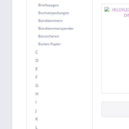
Briefwaagen
Buchverpackungen
Büroklammern
Büroklammerspender
Büroscheren
Buntes Papier
C
D
E
F
G
H
I
J
K
L