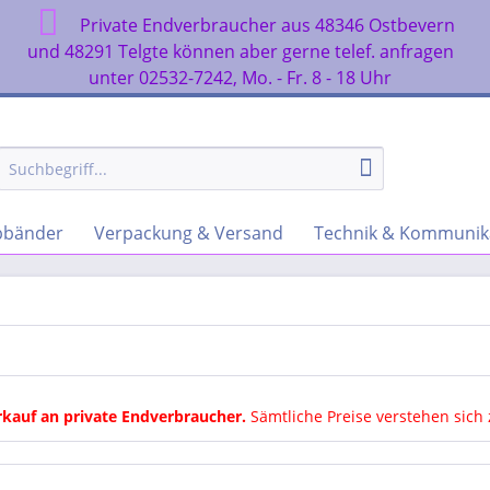
Private Endverbraucher aus 48346 Ostbevern
n
und 48291 Telgte können aber gerne telef. anfragen
unter 02532-7242, Mo. - Fr. 8 - 18 Uhr
rbbänder
Verpackung & Versand
Technik & Kommunik
rkauf an private Endverbraucher
.
Sämtliche Preise verstehen sich 