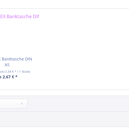
 Banktasche DIN
A5
ück
(1,34 € * / 1 Stück)
b 2,67 € *