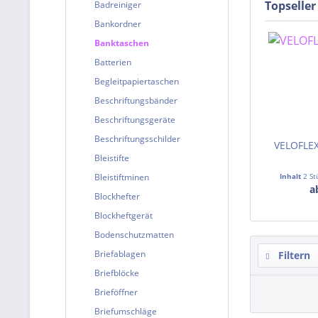
Topseller
Badreiniger
Bankordner
Banktaschen
Batterien
Begleitpapiertaschen
Beschriftungsbänder
Beschriftungsgeräte
Beschriftungsschilder
VELOFLEX
Bleistifte
Bleistiftminen
Inhalt
2 St
a
Blockhefter
Blockheftgerät
Bodenschutzmatten
Briefablagen
Filtern
Briefblöcke
Brieföffner
Briefumschläge