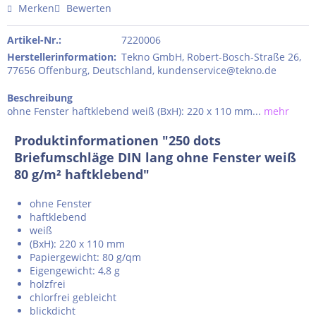
Merken
Bewerten
Artikel-Nr.:
7220006
Herstellerinformation
:
Tekno GmbH, Robert-Bosch-Straße 26,
77656 Offenburg, Deutschland, kundenservice@tekno.de
Beschreibung
ohne Fenster haftklebend weiß (BxH): 220 x 110 mm...
mehr
Produktinformationen "250 dots
Briefumschläge DIN lang ohne Fenster weiß
80 g/m² haftklebend"
ohne Fenster
haftklebend
weiß
(BxH): 220 x 110 mm
Papiergewicht: 80 g/qm
Eigengewicht: 4,8 g
holzfrei
chlorfrei gebleicht
blickdicht