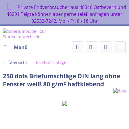
Private Endverbraucher aus 48346 Ostbevern und
48291 Telgte können aber gerne telef. anfragen unter
02532-7242, Mo. - Fr. 8 - 18 Uhr
Menü
Übersicht
Briefumschläge
250 dots Briefumschläge DIN lang ohne
Fenster weiß 80 g/m² haftklebend