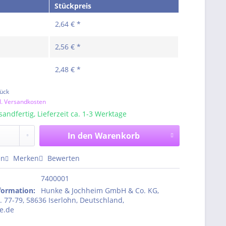
Stückpreis
2,64 € *
2,56 € *
2,48 € *
ück
l. Versandkosten
sandfertig, Lieferzeit ca. 1-3 Werktage
In den
Warenkorb
en
Merken
Bewerten
7400001
nformation
:
Hunke & Jochheim GmbH & Co. KG,
. 77-79, 58636 Iserlohn, Deutschland,
e.de