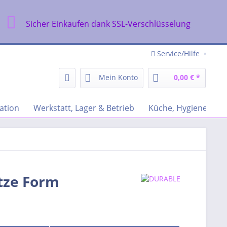
Sicher Einkaufen dank SSL-Verschlüsselung
Service/Hilfe
Mein Konto
0,00 € *
ation
Werkstatt, Lager & Betrieb
Küche, Hygiene & Re
tze Form