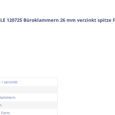
LE 120725 Büroklammern 26 mm verzinkt spitze 
 / verzinkt
klammern
m
e Form