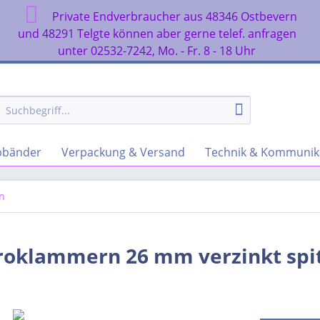
Private Endverbraucher aus 48346 Ostbevern
n
und 48291 Telgte können aber gerne telef. anfragen
unter 02532-7242, Mo. - Fr. 8 - 18 Uhr
rbbänder
Verpackung & Versand
Technik & Kommunik
n
roklammern 26 mm verzinkt spi