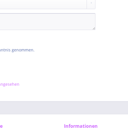
nntnis genommen.
 angesehen
ce
Informationen