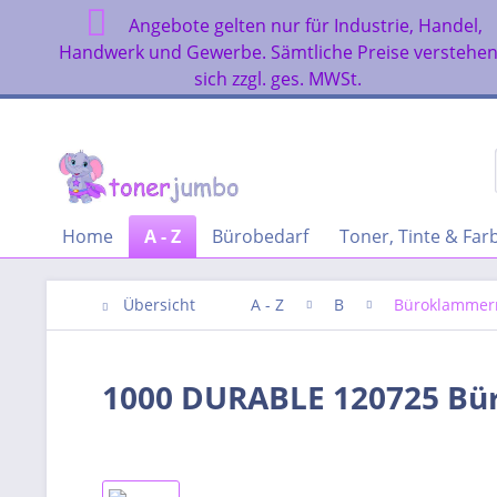
Angebote gelten nur für Industrie, Handel,
Handwerk und Gewerbe. Sämtliche Preise verstehe
sich zzgl. ges. MWSt.
Home
A - Z
Bürobedarf
Toner, Tinte & Fa
Übersicht
A - Z
B
Büroklammer
1000 DURABLE 120725 Bü