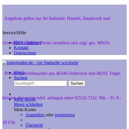
Angebote gelten nur für Industrie, Handel, Handwerk und
Service/Hilfe
Hilfe / Support
Gewerbe. Sämtliche Preise verstehen sich zzgl. ges. MWSt.
Kontakt
Datenschutz
Menü
Private Endverbraucher aus 48346 Ostbevern und 48291 Telgte
Suchen
Suchen
können aber gerne telef. anfragen unter 02532-7242, Mo. - Fr. 8 -
Mein Konto
Menü schließen
Mein Konto
Anmelden
oder
registrieren
18 Uhr
Übersicht