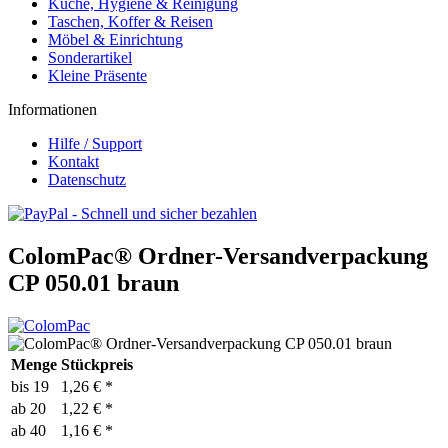
Küche, Hygiene & Reinigung
Taschen, Koffer & Reisen
Möbel & Einrichtung
Sonderartikel
Kleine Präsente
Informationen
Hilfe / Support
Kontakt
Datenschutz
ColomPac® Ordner-Versandverpackung
CP 050.01 braun
Menge
Stückpreis
bis
19
1,26 € *
ab
20
1,22 € *
ab
40
1,16 € *