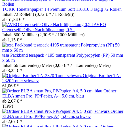
TORK Toilettenpapier T4 Premium Soft 110316 3-lagig 72 Rollen
Inhalt
72 Rolle(n)
(0,72 € * / 1 Rolle(n))
ab 51,84 € *
AVEO
Cremeseife Olive Nachfüllpackung 0,5 l
Inhalt
500 Milliliter
(2,30 € * / 1000 Milliliter)
ab 1,15 € *
tesa Packband tesapack 4195 transparent Polypropylen (PP) 50 mm
x 66 m
Inhalt
66 Laufende(r) Meter
(0,05 € * / 1 Laufende(r) Meter)
ab 3,25 € *
Original Brother TN-
2320 Toner schwarz
61,06 € *
Ordner
ELBA smart Pro, PP/Papier, A4, 5,0 cm, blau
ab 2,67 € *
TIPP!
Ordner
ELBA smart Pro, PP/Papier, A4, 5,0 cm, schwarz
ab 2,67 € *
Ordner