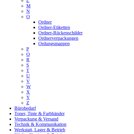
L
M
N
O
Ordner
Ordner-Etiketten
Ordner-Rückenschilder
Ordnerverpackungen
Ordungsmappen
P
Q
R
S
T
U
V
W
X
Y
Z
Bürobedarf
Toner, Tinte & Farbbänder
Verpackung & Versand
Technik & Kommunikation
Werkstatt, Lager & Betrieb