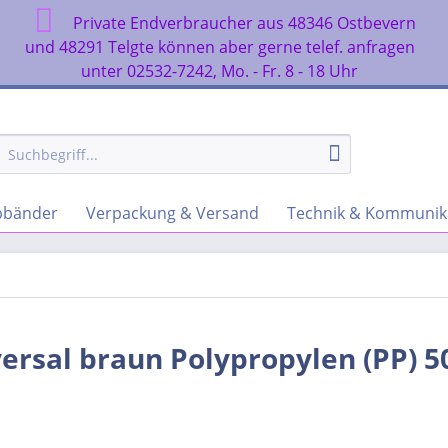
Private Endverbraucher aus 48346 Ostbevern
n
und 48291 Telgte können aber gerne telef. anfragen
unter 02532-7242, Mo. - Fr. 8 - 18 Uhr
rbbänder
Verpackung & Versand
Technik & Kommunik
ersal braun Polypropylen (PP) 