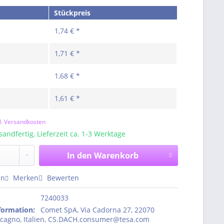
Stückpreis
1,74 € *
1,71 € *
1,68 € *
1,61 € *
l. Versandkosten
sandfertig, Lieferzeit ca. 1-3 Werktage
In den
Warenkorb
en
Merken
Bewerten
7240033
nformation
:
Comet SpA, Via Cadorna 27, 22070
ncagno, Italien, CS.DACH.consumer@tesa.com