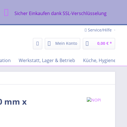
Sicher Einkaufen dank SSL-Verschlüsselung
Service/Hilfe
Mein Konto
0,00 € *
ation
Werkstatt, Lager & Betrieb
Küche, Hygiene & Re
50 mm x