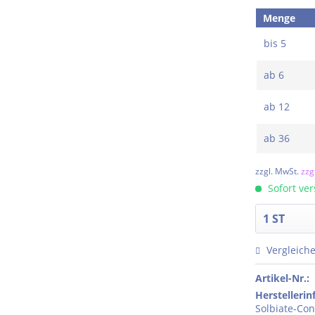
Menge
bis
5
ab
6
ab
12
ab
36
zzgl. MwSt.
zzg
Sofort ver
Vergleich
Artikel-Nr.:
Herstelleri
Solbiate-Co