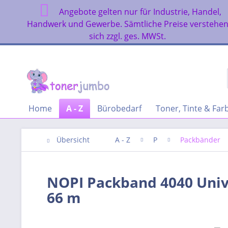
Angebote gelten nur für Industrie, Handel,
Handwerk und Gewerbe. Sämtliche Preise verstehe
sich zzgl. ges. MWSt.
Home
A - Z
Bürobedarf
Toner, Tinte & Fa
Übersicht
A - Z
P
Packbänder
NOPI Packband 4040 Univ
66 m