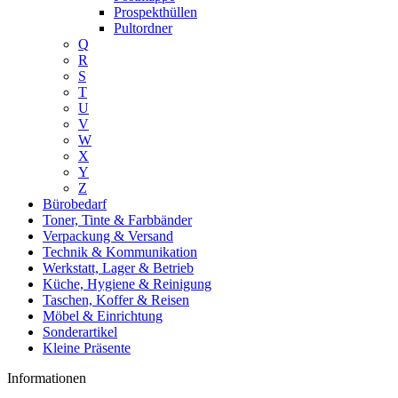
Prospekthüllen
Pultordner
Q
R
S
T
U
V
W
X
Y
Z
Bürobedarf
Toner, Tinte & Farbbänder
Verpackung & Versand
Technik & Kommunikation
Werkstatt, Lager & Betrieb
Küche, Hygiene & Reinigung
Taschen, Koffer & Reisen
Möbel & Einrichtung
Sonderartikel
Kleine Präsente
Informationen