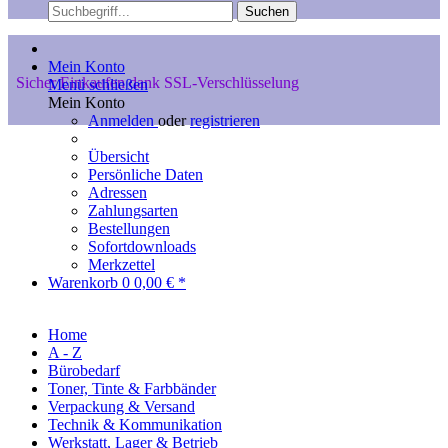
Suchen
Mein Konto
Sicher Einkaufen dank SSL-Verschlüsselung
Menü schließen
Mein Konto
Anmelden
oder
registrieren
Übersicht
Persönliche Daten
Adressen
Zahlungsarten
Bestellungen
Sofortdownloads
Merkzettel
Warenkorb
0
0,00 € *
Home
A - Z
Bürobedarf
Toner, Tinte & Farbbänder
Verpackung & Versand
Technik & Kommunikation
Werkstatt, Lager & Betrieb