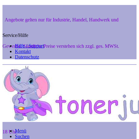
Angebote gelten nur für Industrie, Handel, Handwerk und
Service/Hilfe
Hilfe / Support
Gewerbe. Sämtliche Preise verstehen sich zzgl. ges. MWSt.
Kontakt
Datenschutz
Private Endverbraucher aus 48346 Ostbevern und 48291 Telgte
können aber gerne telef. anfragen unter 02532-7242, Mo. - Fr. 8 -
Menü
18 Uhr
Suchen