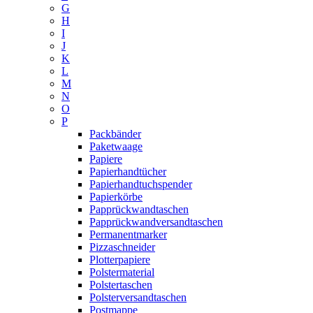
G
H
I
J
K
L
M
N
O
P
Packbänder
Paketwaage
Papiere
Papierhandtücher
Papierhandtuchspender
Papierkörbe
Papprückwandtaschen
Papprückwandversandtaschen
Permanentmarker
Pizzaschneider
Plotterpapiere
Polstermaterial
Polstertaschen
Polsterversandtaschen
Postmappe