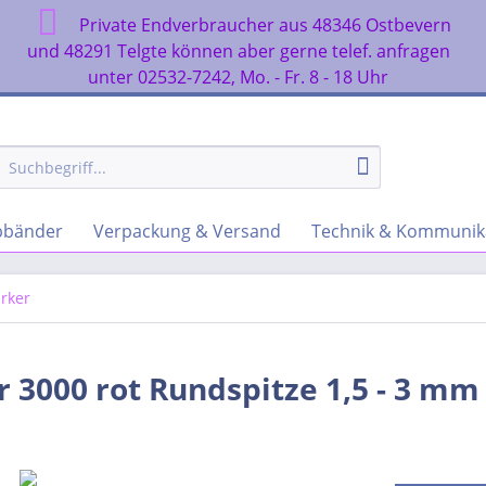
Private Endverbraucher aus 48346 Ostbevern
n
und 48291 Telgte können aber gerne telef. anfragen
unter 02532-7242, Mo. - Fr. 8 - 18 Uhr
rbbänder
Verpackung & Versand
Technik & Kommunik
rker
3000 rot Rundspitze 1,5 - 3 mm