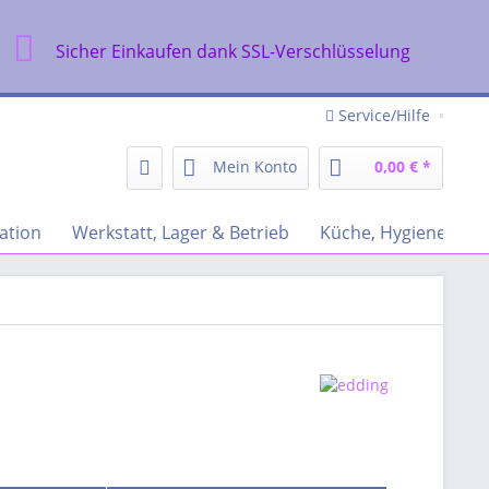
Sicher Einkaufen dank SSL-Verschlüsselung
Service/Hilfe
Mein Konto
0,00 € *
ation
Werkstatt, Lager & Betrieb
Küche, Hygiene & Re