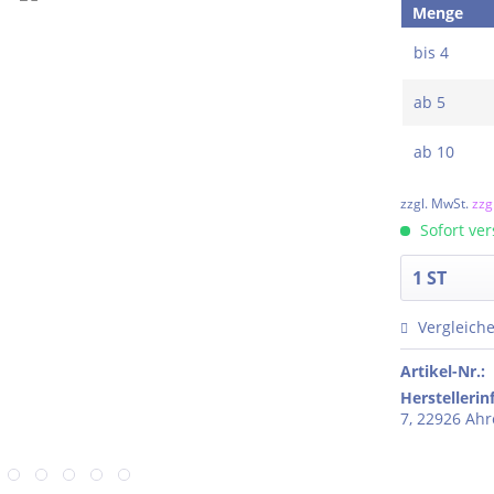
Menge
bis
4
ab
5
ab
10
zzgl. MwSt.
zzg
Sofort ver
Vergleich
Artikel-Nr.:
Herstelleri
7, 22926 Ah