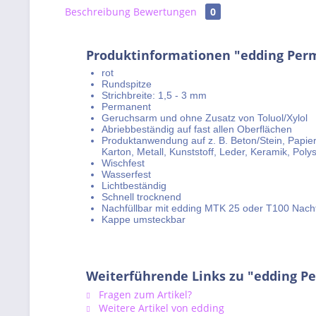
Beschreibung
Bewertungen
0
Produktinformationen "edding Perm
rot
Rundspitze
Strichbreite: 1,5 - 3 mm
Permanent
Geruchsarm und ohne Zusatz von Toluol/Xylol
Abriebbeständig auf fast allen Oberflächen
Produktanwendung auf z. B. Beton/Stein, Papie
Karton, Metall, Kunststoff, Leder, Keramik, Poly
Wischfest
Wasserfest
Lichtbeständig
Schnell trocknend
Nachfüllbar mit edding MTK 25 oder T100 Nachfü
Kappe umsteckbar
Weiterführende Links zu "edding P
Fragen zum Artikel?
Weitere Artikel von edding