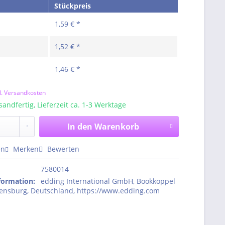
Stückpreis
1,59 € *
1,52 € *
1,46 € *
l. Versandkosten
sandfertig, Lieferzeit ca. 1-3 Werktage
In den
Warenkorb
en
Merken
Bewerten
7580014
nformation
:
edding International GmbH, Bookkoppel
rensburg, Deutschland, https://www.edding.com