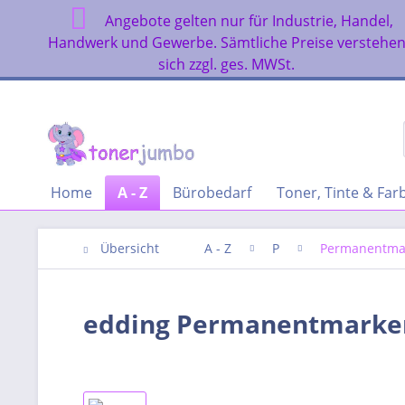
Angebote gelten nur für Industrie, Handel,
Handwerk und Gewerbe. Sämtliche Preise verstehe
sich zzgl. ges. MWSt.
Home
A - Z
Bürobedarf
Toner, Tinte & Fa
Übersicht
A - Z
P
Permanentma
edding Permanentmarker 