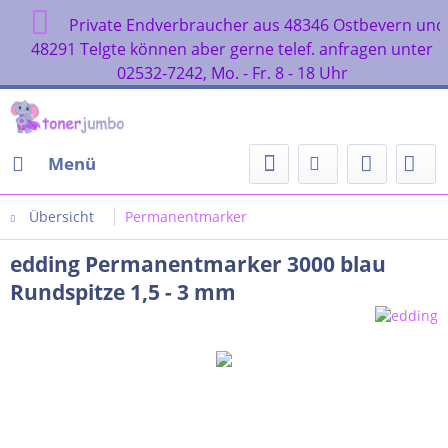
Private Endverbraucher aus 48346 Ostbeve
48291 Telgte können aber gerne telef. anfragen 
02532-7242, Mo. - Fr. 8 - 18 Uhr
Menü
Übersicht
Permanentmarker
edding Permanentmarker 3000 blau
Rundspitze 1,5 - 3 mm