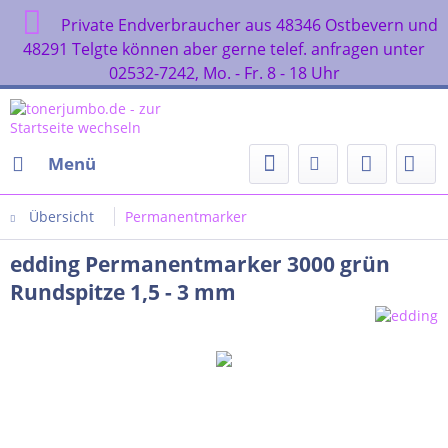
Private Endverbraucher aus 48346 Ostbevern und
48291 Telgte können aber gerne telef. anfragen unter
02532-7242, Mo. - Fr. 8 - 18 Uhr
Menü
Übersicht
Permanentmarker
edding Permanentmarker 3000 grün
Rundspitze 1,5 - 3 mm