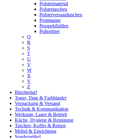
Polstermaterial
Polstertaschen
Polsterversandtaschen
Postmappe
Prospekthüllen
Pultordner
Q
R
S
T
U
V
W
X
Y
Z
Bürobedarf
Toner, Tinte & Farbbänder
Verpackung & Versand
Technik & Kommunikation
Werkstatt, Lager & Betrieb
Küche, Hygiene & Reinigung
Taschen, Koffer & Reisen
Möbel & Einrichtung
Sonderartikel