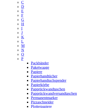
C
D
E
F
G
H
I
J
K
L
M
N
O
P
Packbänder
Paketwaage
Papiere
Papierhandtücher
Papierhandtuchspender
Papierkörbe
Papprückwandtaschen
Papprückwandversandtaschen
Permanentmarker
Pizzaschneider
Plotterpapiere