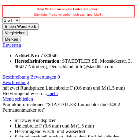
Kein
Verkauf an private Endverbraucher
.
Sämtliche Preise verstehen sich zzgl. ges. MWSt.
In den
Warenkorb
Vergleichen
Merken
Bewerten
Artikel-Nr.:
7580046
Herstellerinformation
:
STAEDTLER SE, Moosäckerstr. 3,
90427 Nürnberg, Deutschland, info@staedtler.com
Beschreibung
Bewertungen
0
Beschreibung
mit zwei Rundspitzen Linienbreite F (0,6 mm) und M (1,5 mm)
Hervorragend wisch-...
mehr
Menü schließen
Produktinformationen "STAEDTLER Lumocolor duo 348-2
Permanentmarker rot"
mit zwei Rundspitzen
Linienbreite F (0,6 mm) und M (1,5 mm)
Hervorragend wisch- und wasserfest
Sekundenschnell trocken, daher ideal für Linkshänder