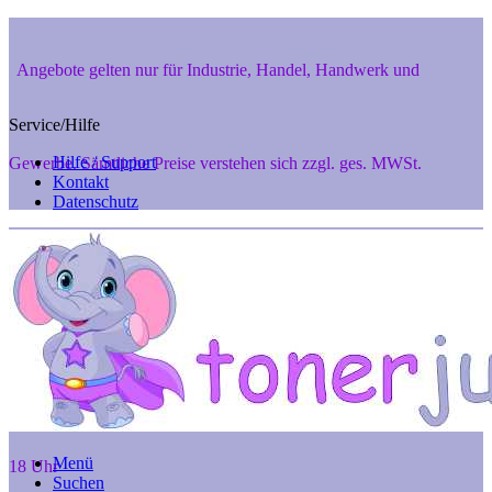
Angebote gelten nur für Industrie, Handel, Handwerk und
Service/Hilfe
Hilfe / Support
Gewerbe. Sämtliche Preise verstehen sich zzgl. ges. MWSt.
Kontakt
Datenschutz
Private Endverbraucher aus 48346 Ostbevern und 48291 Telgte
können aber gerne telef. anfragen unter 02532-7242, Mo. - Fr. 8 -
Menü
18 Uhr
Suchen