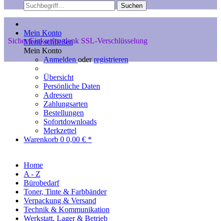
Suchen
Mein Konto
Sicher Einkaufen dank SSL-Verschlüsselung
Menü schließen
Mein Konto
Anmelden
oder
registrieren
Übersicht
Persönliche Daten
Adressen
Zahlungsarten
Bestellungen
Sofortdownloads
Merkzettel
Warenkorb
0
0,00 € *
Home
A - Z
Bürobedarf
Toner, Tinte & Farbbänder
Verpackung & Versand
Technik & Kommunikation
Werkstatt, Lager & Betrieb