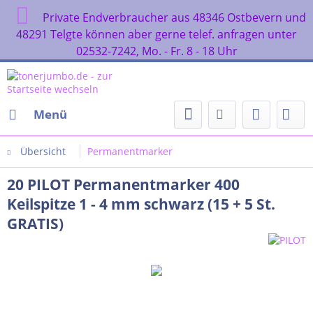
Private Endverbraucher aus 48346 Ostbevern und
48291 Telgte können aber gerne telef. anfragen unter
02532-7242, Mo. - Fr. 8 - 18 Uhr
Menü
Übersicht
Permanentmarker
20 PILOT Permanentmarker 400
Keilspitze 1 - 4 mm schwarz (15 + 5 St.
GRATIS)