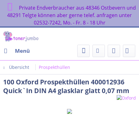
Private Endverbraucher aus 48346 Ostbevern und
48291 Telgte können aber gerne telef. anfragen unter
02532-7242, Mo. - Fr. 8 - 18 Uhr
Menü
Übersicht
Prospekthüllen
100 Oxford Prospekthüllen 400012936
Quick`In DIN A4 glasklar glatt 0,07 mm