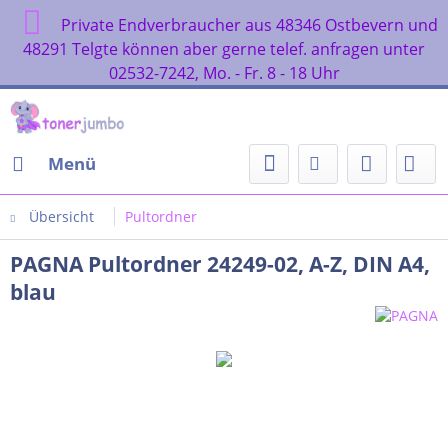
Private Endverbraucher aus 48346 Ostbevern und
48291 Telgte können aber gerne telef. anfragen unter
02532-7242, Mo. - Fr. 8 - 18 Uhr
Menü
Übersicht
Pultordner
PAGNA Pultordner 24249-02, A-Z, DIN A4,
blau