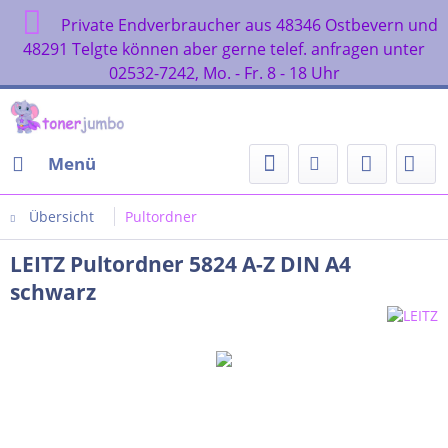
Private Endverbraucher aus 48346 Ostbevern und
48291 Telgte können aber gerne telef. anfragen unter
02532-7242, Mo. - Fr. 8 - 18 Uhr
Menü
Übersicht
Pultordner
LEITZ Pultordner 5824 A-Z DIN A4
schwarz