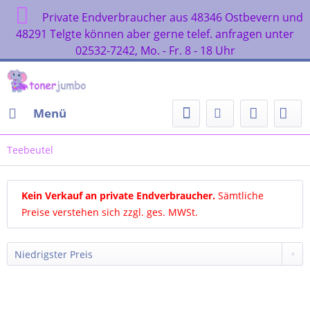
Private Endverbraucher aus 48346 Ostbevern und
48291 Telgte können aber gerne telef. anfragen unter
02532-7242, Mo. - Fr. 8 - 18 Uhr
Menü
Teebeutel
Kein Verkauf an private Endverbraucher
.
Sämtliche
Preise verstehen sich zzgl. ges. MWSt.