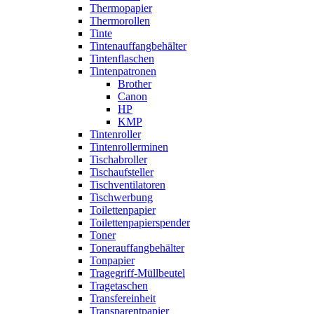
Thermopapier
Thermorollen
Tinte
Tintenauffangbehälter
Tintenflaschen
Tintenpatronen
Brother
Canon
HP
KMP
Tintenroller
Tintenrollerminen
Tischabroller
Tischaufsteller
Tischventilatoren
Tischwerbung
Toilettenpapier
Toilettenpapierspender
Toner
Tonerauffangbehälter
Tonpapier
Tragegriff-Müllbeutel
Tragetaschen
Transfereinheit
Transparentpapier