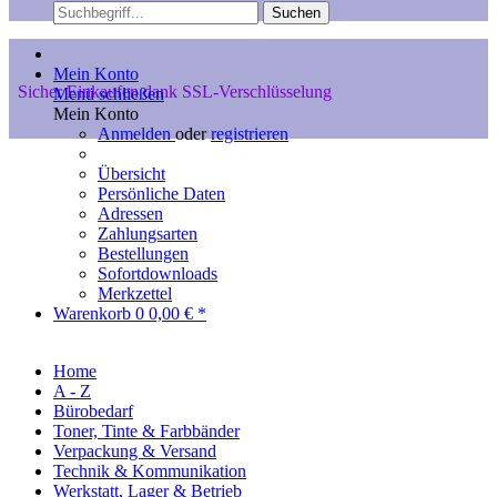
Suchen
Mein Konto
Sicher Einkaufen dank SSL-Verschlüsselung
Menü schließen
Mein Konto
Anmelden
oder
registrieren
Übersicht
Persönliche Daten
Adressen
Zahlungsarten
Bestellungen
Sofortdownloads
Merkzettel
Warenkorb
0
0,00 € *
Home
A - Z
Bürobedarf
Toner, Tinte & Farbbänder
Verpackung & Versand
Technik & Kommunikation
Werkstatt, Lager & Betrieb