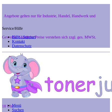
Angebote gelten nur für Industrie, Handel, Handwerk und
Service/Hilfe
Hilfe / Support
Gewerbe. Sämtliche Preise verstehen sich zzgl. ges. MWSt.
Kontakt
Datenschutz
Private Endverbraucher aus 48346 Ostbevern und 48291 Telgte
können aber gerne telef. anfragen unter 02532-7242, Mo. - Fr. 8 -
Menü
18 Uhr
Suchen