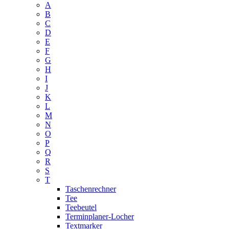
A
B
C
D
E
F
G
H
I
J
K
L
M
N
O
P
Q
R
S
T
Taschenrechner
Tee
Teebeutel
Terminplaner-Locher
Textmarker